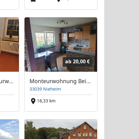
ab
20,00 €
Gemütliche Monteurwohnung
Monteurwohnung Beineke2
33039 Nieheim
18,33 km