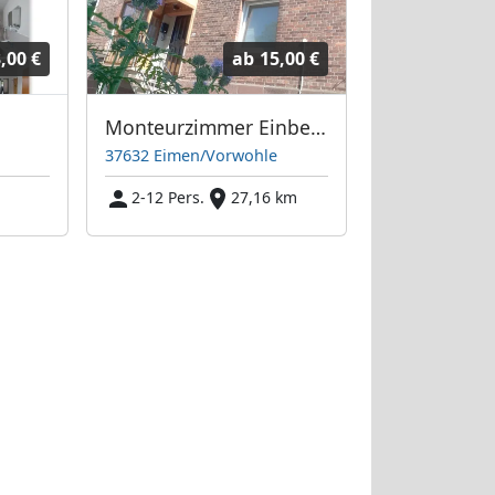
,00 €
ab
15,00 €
Monteurzimmer Einbeck/ Eschershausen
37632 Eimen/Vorwohle
2-12 Pers.
27,16 km