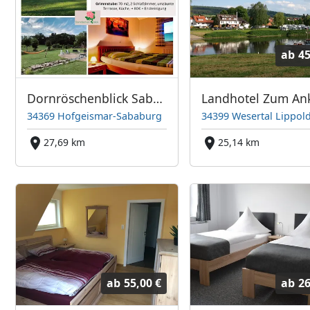
ab
45
Dornröschenblick Sababurg
Landhotel Zum An
34369 Hofgeismar-Sababurg
34399 Wesertal Lippol
27,69 km
25,14 km
ab
55,00 €
ab
26