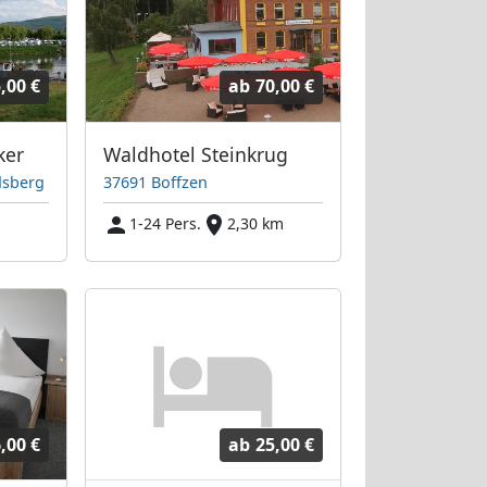
,00 €
ab
70,00 €
ker
Waldhotel Steinkrug
dsberg
37691 Boffzen
1-24 Pers.
2,30 km
,00 €
ab
25,00 €