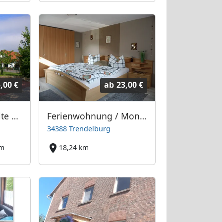
,00 €
ab
23,00 €
Ferienwohnung "Alte Leibzucht" Emmerthal, Landkreis Hameln-Pyrmont
Ferienwohnung / Monteurzimmer
34388 Trendelburg
km
18,24 km