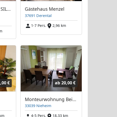
FERIENWOHNUNG SILBERBORN - WESERBERGLAND
Gästehaus Menzel
37691 Derental
1-7 Pers.
2,96 km
km
,00 €
ab
20,00 €
Monteurwohnung Beineke
33039 Nieheim
 km
4-5 Pers.
18,33 km