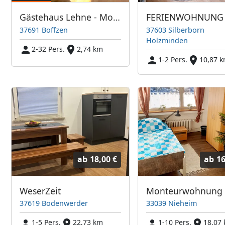
Gästehaus Lehne - Monteurwohnungen in Höxter Holzminden Boffzen
37691 Boffzen
37603 Silberborn
Holzminden
2-32 Pers.
2,74 km
1-2 Pers.
10,87 
ab
18,00 €
ab
16
WeserZeit
Monteurwohnung
37619 Bodenwerder
33039 Nieheim
1-5 Pers.
22,73 km
1-10 Pers.
18,07