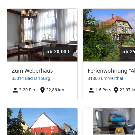
ab
20,00 €
ab
25
Zum Weberhaus
33014 Bad Driburg
31860 Emmerthal
2-20 Pers.
22,86 km
1-6 Pers.
22,97 