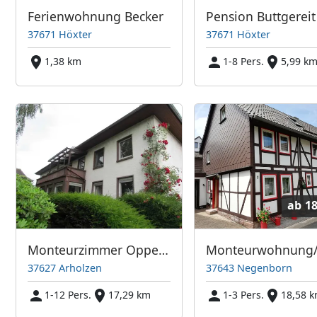
Ferienwohnung Becker
Pension Buttgereit
37671 Höxter
37671 Höxter
1,38 km
1-8 Pers.
5,99 k
ab
18
Monteurzimmer Oppermann
37627 Arholzen
37643 Negenborn
1-12 Pers.
17,29 km
1-3 Pers.
18,58 