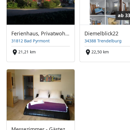
ab
33
Ferienhaus, Privatwohnung, Gästezimmer
Diemelblick22
31812 Bad Pyrmont
34388 Trendelburg
21,21 km
22,50 km
Messezimmer - Gästezimmer - Monteurzimmer -Ferienwohnung