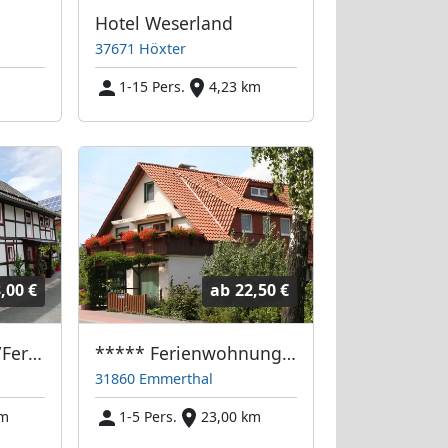
Hotel Weserland
37671 Höxter
m
1-15 Pers.
4,23 km
,00 €
ab
22,50 €
Monteurwohnung/Ferienwohnung Scholz
***** Ferienwohnung "Am Mönkeberg" Emmerthal, Landkreis Hameln-Pyrmont
31860 Emmerthal
km
1-5 Pers.
23,00 km