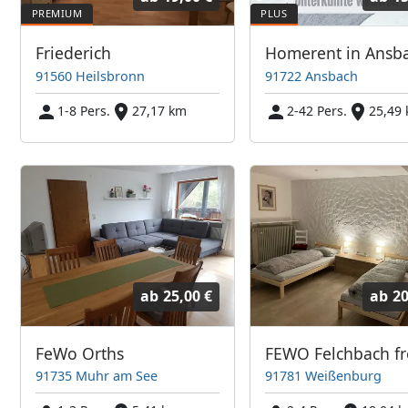
Friederich
91560 Heilsbronn
91722 Ansbach
1-8 Pers.
27,17 km
2-42 Pers.
25,49
ab
25,00 €
ab
20
FeWo Orths
91735 Muhr am See
91781 Weißenburg