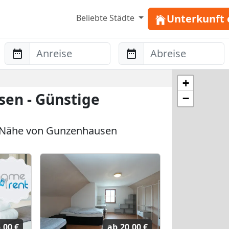
Unterkunft 
Beliebte Städte
Anreise
Abreise
+
en - Günstige
−
 Nähe von Gunzenhausen
,00 €
ab
20,00 €