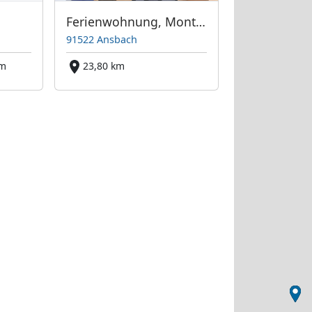
g
Ferienwohnung, Monteurzimmer in Ansbach für 2 bis 6 Personen
91522 Ansbach
km
23,80 km