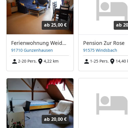
ab
25,00 €
ab
20
Ferienwohnung Weidhausser
Pension Zur Rose
91710 Gunzenhausen
91575 Windsbach
2-20 Pers.
4,22 km
1-25 Pers.
14,40
ab
20,00 €