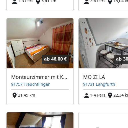
1-3 Pers.
5,41 km
2-4 Pers.
18,04 
ab
46,00 €
ab
30
Monteurzimmer mit Küche
MO ZI LA
91757 Treuchtlingen
91731 Langfurth
21,45 km
1-4 Pers.
22,34 