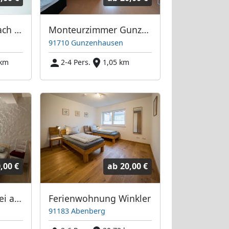
Homerent in Ansbach und Umgebung bei Nürnberg
Monteurzimmer Gunzenhausen
91710 Gunzenhausen
 km
2-4 Pers.
1,05 km
,00 €
ab
20,00 €
FEWO Felchbach frei ab 07.07.2026
Ferienwohnung Winkler
91183 Abenberg