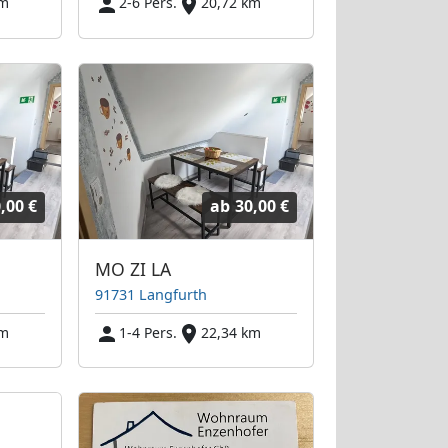
km
2-6 Pers.
20,72 km
,00 €
ab
30,00 €
MO ZI LA
91731 Langfurth
km
1-4 Pers.
22,34 km