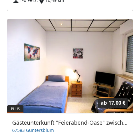
1-6 Pers.
16,49 km
ab
17,00 €
Gästeunterkunft "Feierabend-Oase" zwischen Mainz und Worms
67583 Guntersblum