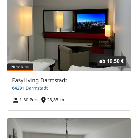
ab
19,50 €
EasyLiving Darmstadt
64291 Darmstadt
1-30 Pers.
23,85 km