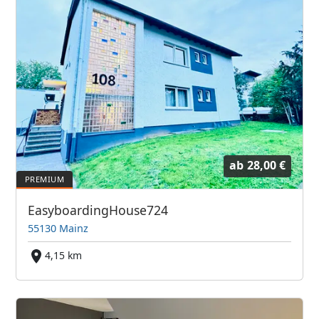
ab
28,00 €
EasyboardingHouse724
55130 Mainz
4,15 km