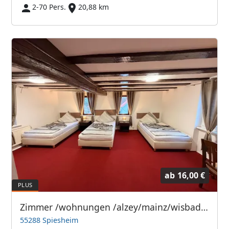
2-70 Pers.
20,88 km
ab
16,00 €
Zimmer /wohnungen /alzey/mainz/wisbaden/frankfurt
55288 Spiesheim