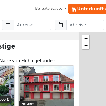
Unterkunft 
Beliebte Städte
Anreise
Abreise
+
stige
−
Nähe von Flöha gefunden
,00 €