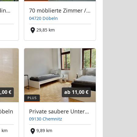
Großzügiges Boardinghouse mit riesigem Park in Mittweida
70 möblierte Zimmer / App. und Wohnungen
04720 Döbeln
29,85 km
,00 €
ab
11,00 €
öbeln
Private saubere Unterkunft nahe Chemnitz Zentrum
09130 Chemnitz
5 km
9,89 km