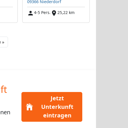
09366 Niederdorf
4-5 Pers.
25,22 km
Next
 »
ft
Jetzt
Unterkunft
enen
eintragen