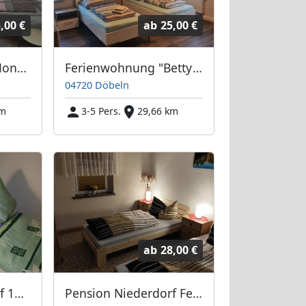
,00 €
ab
25,00 €
Ferien­wohnung "Monti" am Biberdamm
Ferien­wohnung "Betty" am Biberdamm
04720 Döbeln
km
3-5 Pers.
29,66 km
ab
28,00 €
Pension Niederdorf 1&2 Bett Zimmer
Pension Niederdorf FeWo