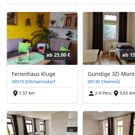
ab
25,00 €
ab
15
Ferienhaus Kluge
09573 Dittmannsdorf
09130 Chemnitz
7,57 km
2-9 Pers.
9,65 k