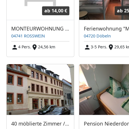
ab
14,00 €
ab
25
MONTEURWOHNUNG ROSSWEIN
04741 ROSSWEIN
04720 Döbeln
4 Pers.
24,56 km
3-5 Pers.
29,65 
40 möblierte Zimmer / App. und Wohnungen