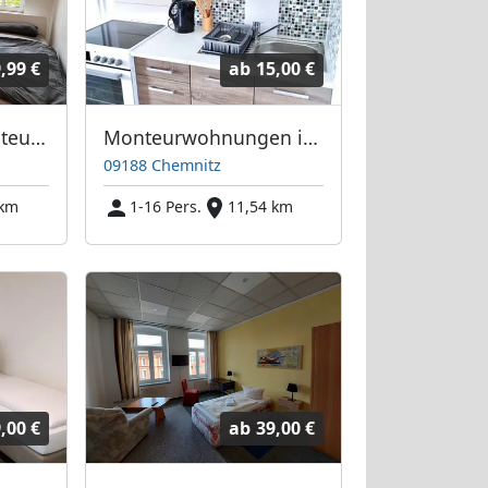
,99 €
ab
15,00 €
Wohnwerk54 -Monteurunterkunft in Chemnitz + Bad + Küche
Monteurwohnungen in Chemnitz
09188 Chemnitz
 km
1-16 Pers.
11,54 km
,00 €
ab
39,00 €