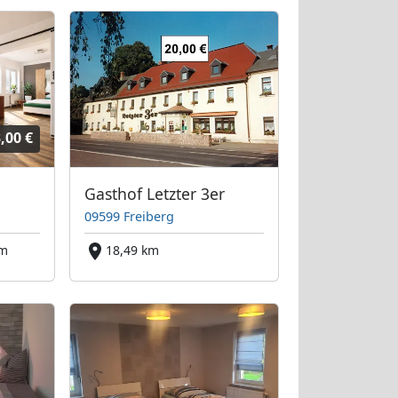
,00 €
Gasthof Letzter 3er
09599 Freiberg
km
18,49 km