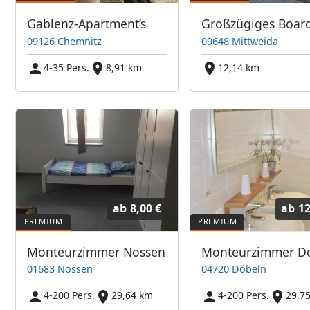
Gablenz-Apartment‘s
09126 Chemnitz
09648 Mittweida
4-35 Pers.
8,91 km
12,14 km
ab
8,00 €
ab
12
Monteurzimmer Nossen
Monteurzimmer D
01683 Nossen
04720 Döbeln
4-200 Pers.
29,64 km
4-200 Pers.
29,7