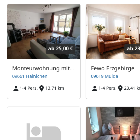
ab
25,00 €
ab
23
Monteurwohnung mit Terrasse
Fewo Erzgebirge
09661 Hainichen
09619 Mulda
1-4 Pers.
13,71 km
1-4 Pers.
23,41 