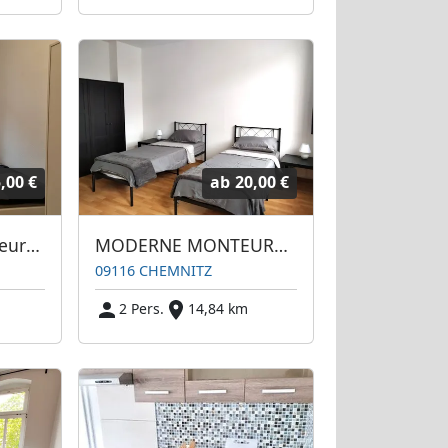
,00 €
ab
20,00 €
Günstige 3Zi-Monteurwohnungen | Chemnitz | WLAN | Einzelbetten | frei parken | Balkon | bis 9 Personen
MODERNE MONTEURWOHNUNG FUER 2 PERSONEN (€ 40,00)
09116 CHEMNITZ
m
2 Pers.
14,84 km