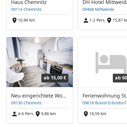
Haus Chemnitz
DH Hotel Mittweid
09114 Chemnitz
09468 Mittweida
10,96 km
1-2 Pers.
15,87 
ab
15,00 €
ab
60
Neu eingerichtete Wohnung, modern und zentrumsnah
09130 Chemnitz
09618 Brand-Erbisdorf
4-6 Pers.
9,86 km
16,59 km