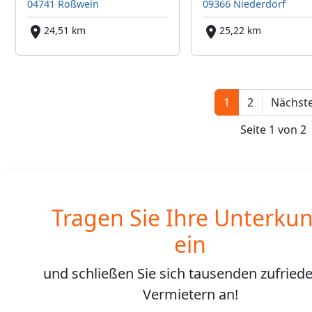
04741 Roßwein
09366 Niederdorf
24,51 km
25,22 km
1
2
Nächste
Seite 1 von 2
Tragen Sie Ihre Unterkun
ein
und schließen Sie sich
tausenden
zufried
Vermietern an!