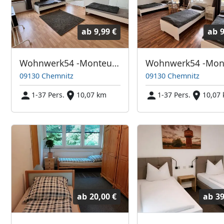
ab
9,99 €
ab
9
Wohnwerk54 -Monteurunterkunft in Chemnitz + Bad + Küche
09130 Chemnitz
09130 Chemnitz
1-37 Pers.
10,07 km
1-37 Pers.
10,07
ab
20,00 €
ab
39