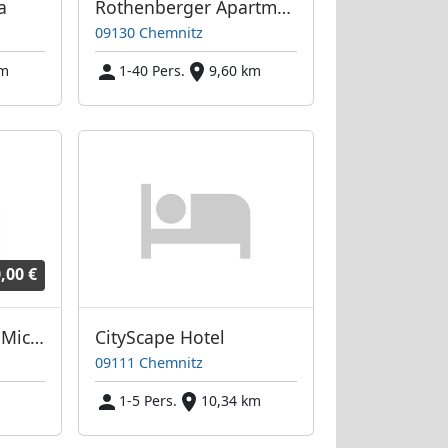
a
Rothenberger Apartments Chemnitz
09130 Chemnitz
km
1-40 Pers.
9,60 km
,00 €
Ferienwohnung St.Michaelis
CityScape Hotel
09111 Chemnitz
1-5 Pers.
10,34 km