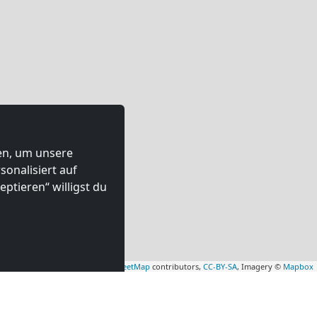
ten, um unsere
onalisiert auf
ptieren“ willigst du
Leaflet
|
Map data ©
OpenStreetMap
contributors,
CC-BY-SA
, Imagery ©
Mapbox