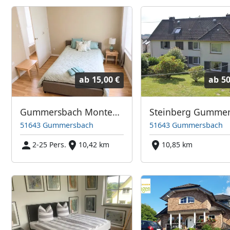
ab
15,00 €
ab
50
Gummersbach Monteurwohnung
51643 Gummersbach
51643 Gummersbach
2-25 Pers.
10,42 km
10,85 km