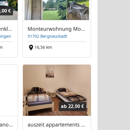
,00 €
Ferienwohnung Denklingen
Monteurwohnung Monteurzimmer
lingen
51702 Bergneustadt
km
16,56 km
ab
22,00 €
Zum bergischem Panoramasteig
auszeit appartements & rooms