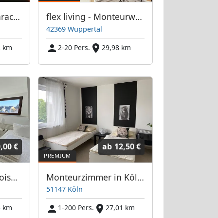
Monteurzimmer Saracevic an mehreren Standorten
flex living - Monteurwohnungen in Wuppertal (DEU|EN|PL|HU|RU)
42369 Wuppertal
2 km
2-20 Pers.
29,98 km
,00 €
ab
12,50 €
Monteurzimmer Troisdorf
Monteurzimmer in Köln und Umgebung
51147 Köln
5 km
1-200 Pers.
27,01 km