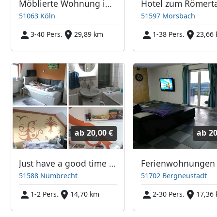
Möblierte Wohnung in Köln zentral an der Messe
Hotel zum Römerta
51063 Köln
51597 Morsbach
3-40 Pers.
29,89 km
1-38 Pers.
23,66
ab
20,00 €
ab
20
Just have a good time :-)
51588 Nümbrecht
51702 Bergneustadt
1-2 Pers.
14,70 km
2-30 Pers.
17,36