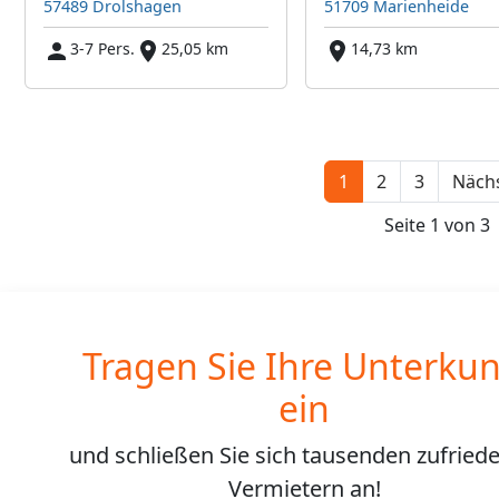
57489 Drolshagen
51709 Marienheide
3-7 Pers.
25,05 km
14,73 km
1
2
3
Nächs
Seite 1 von 3
Tragen Sie Ihre Unterkun
ein
und schließen Sie sich
tausenden
zufried
Vermietern an!