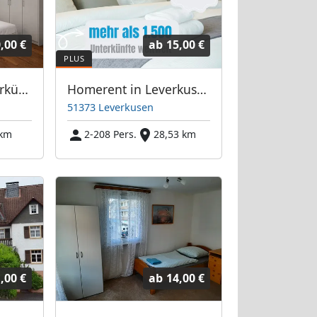
,00 €
ab
15,00 €
Freie Monteurunterkünfte in Troisdorf – JETZT anrufen! Wir sprechen auch Polnisch
Homerent in Leverkusen und Umgebung
51373 Leverkusen
 km
2-208 Pers.
28,53 km
,00 €
ab
14,00 €