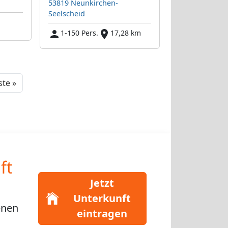
53819 Neunkirchen-
Seelscheid
1-150 Pers.
17,28 km
Next
te »
ft
Jetzt
Unterkunft
enen
eintragen