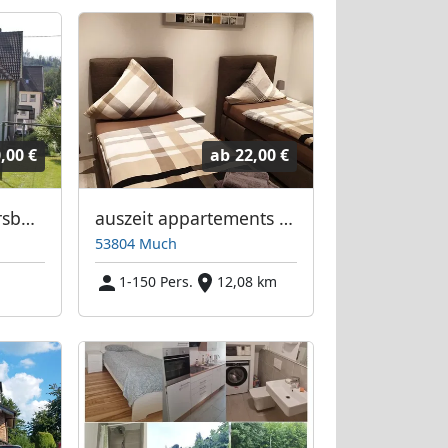
,00 €
ab
22,00 €
Steinberg Gummersbach
auszeit appartements & rooms
53804 Much
1-150 Pers.
12,08 km