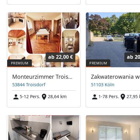
ab
22,00 €
ab
20
Monteurzimmer Troisdorf
Zakwaterowania w
53844 Troisdorf
51103 Köln
5-12 Pers.
28,64 km
1-78 Pers.
27,95