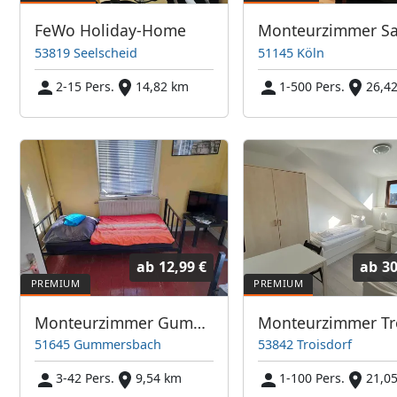
FeWo Holiday-Home
53819 Seelscheid
51145 Köln
2-15 Pers.
14,82 km
1-500 Pers.
26,4
ab
12,99 €
ab
30
Monteurzimmer Gummersbach
51645 Gummersbach
53842 Troisdorf
3-42 Pers.
9,54 km
1-100 Pers.
21,0