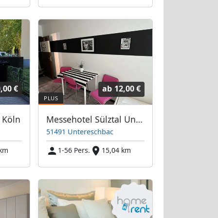
,00 €
ab
12,00 €
 Köln
Messehotel Sülztal Untereschbach
51491 Untereschbac
 km
1-56 Pers.
15,04 km