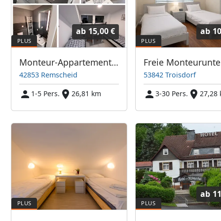
ab
15,00 €
ab
10
Monteur-Appartement Remscheid
42853 Remscheid
53842 Troisdorf
1-5 Pers.
26,81 km
3-30 Pers.
27,28
ab
11