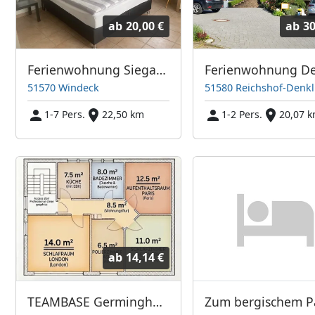
ab
20,00 €
ab
30
Ferienwohnung Siegaue
51570 Windeck
51580 Reichshof-Denk
1-7 Pers.
22,50 km
1-2 Pers.
20,07 
ab
14,14 €
TEAMBASE Germinghausen