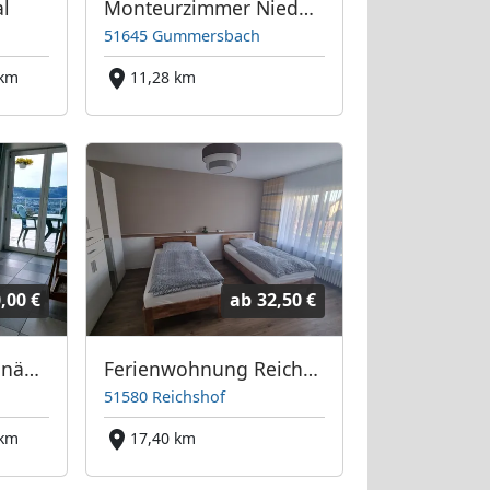
l
Monteurzimmer Niedersessmar
51645 Gummersbach
 km
11,28 km
,00 €
ab
32,50 €
Ferienwohnungen nähe Badesee mit Bergblick: Frei ab sofort
Ferienwohnung Reichshof
51580 Reichshof
 km
17,40 km