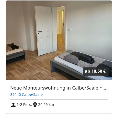
ab
18,50 €
Neue Monteurswohnung in Calbe/Saale nähe Magdeburg
39240 Calbe/Saale
1-2 Pers.
24,29 km