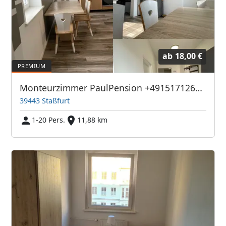
ab
18,00 €
Monteurzimmer PaulPension +4915171266107
39443 Staßfurt
1-20 Pers.
11,88 km