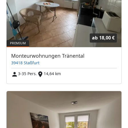
ab
18,00 €
Monteurwohnungen Tränental
39418 Staßfurt
3-35 Pers.
14,64 km