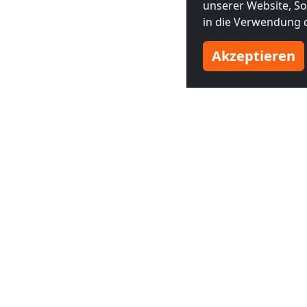
unserer Website, Soc
in die Verwendung d
Akzeptieren
Benachbarte Großstädte
Monteurzimmer in
Monteurzim
Apeldoorn
(20 km)
Zwolle
(27 
Monteurzimmer in
Monteurzim
Kranenburg
(49 km)
Almelo
(51
Monteurzimmer in
Monteurzim