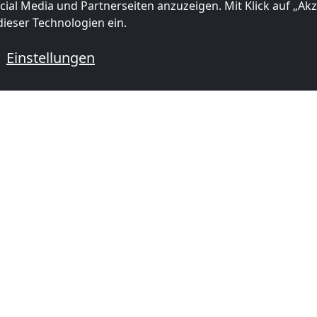
ial Media und Partnerseiten anzuzeigen. Mit Klick auf „Akze
ieser Technologien ein.
Einstellungen
 mit Monteurzimmern
mer in
Monteurzimmer in
Monteurzi
km)
Arnhem
(37 km)
Emmerich
mer in
Monteurzimmer in
Monteurzi
 km)
Nijmegen
(52 km)
Isselburg
mer in
Monteurzimmer in
Monteurzi