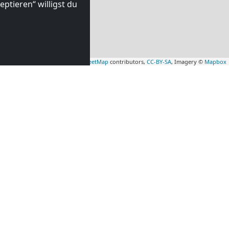
ptieren“ willigst du
Leaflet
|
Map data ©
OpenStreetMap
contributors,
CC-BY-SA
, Imagery ©
Mapbox
mmer in
Monteurzimmer in
(42 km)
Kleve
(47 km)
mmer in
Monteurzimmer in
(52 km)
Kalkar
(53 km)
mmer in
Monteurzimmer in