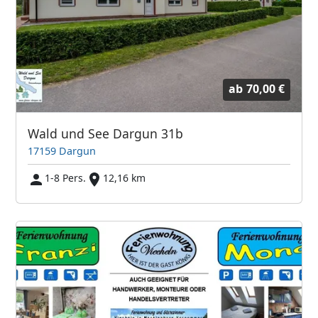
ab
70,00 €
Wald und See Dargun 31b
17159 Dargun
1-8 Pers.
12,16 km