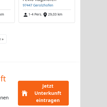
97447 Gerolzhofen
 km
1-4 Pers.
29,03 km
Next
 »
ft
Jetzt
Unterkunft
enen
eintragen