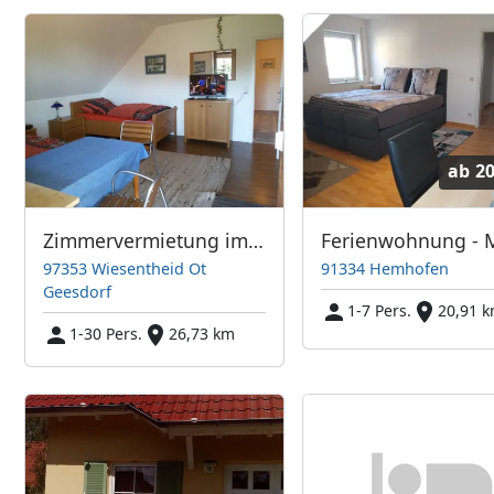
ab
20
Zimmervermietung im Steigerwald - Einzel und Doppelzimmer Frei!
97353 Wiesentheid Ot
91334 Hemhofen
Geesdorf
1-7 Pers.
20,91 
1-30 Pers.
26,73 km