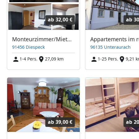
ab
32,00 €
ab
30
Monteurzimmer/Miete auf Zeit
91456 Diespeck
96135 Unteraurach
1-4 Pers.
27,09 km
1-25 Pers.
9,21 
ab
39,00 €
ab
20