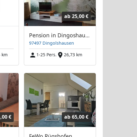
ab
25,00 €
Pension in Dingoshausen
97497 Dingolshausen
4 km
1-25 Pers.
26,73 km
,00 €
ab
65,00 €
FeWo Rügshofen