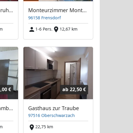
Ferienwohnung in ruhiger Lage, Breitengüßbach
Monteurzimmer Monteurwohnung Unterkunft
96158 Frensdorf
km
1-6 Pers.
12,67 km
,00 €
ab
22,50 €
Monteurzimmer Bamberg Hallstadt
Gasthaus zur Traube
97516 Oberschwarzach
km
22,75 km