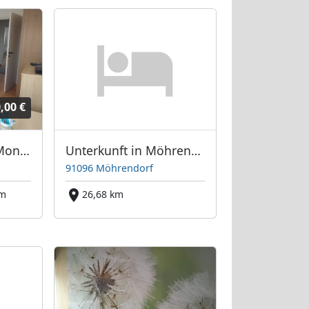
,00 €
Ferienwohnung - Monteurzimmer in Hemhofen
Unterkunft in Möhrendorf
91096 Möhrendorf
km
26,68 km