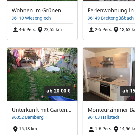
Wohnen im Grünen
96110 Wiesengiech
96149 Breitengüßbach
4-6 Pers.
23,55 km
2-5 Pers.
18,63 
ab
20,00 €
ab
15
Unterkunft mit Garten für Monteure und Arbeiter in Top-Lage in Bamberg, sehr gute Verkehrsanbindung
96052 Bamberg
96103 Hallstadt
15,18 km
1-6 Pers.
14,96 