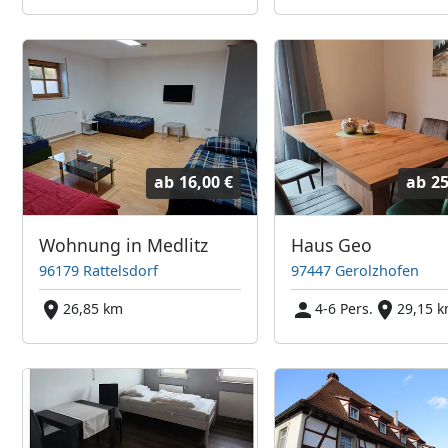
ab
16,00 €
ab
25
Wohnung in Medlitz
Haus Geo
96179 Rattelsdorf
97447 Gerolzhofen
26,85 km
4-6 Pers.
29,15 