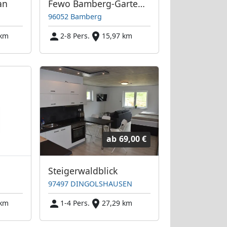
an
Fewo Bamberg-Gartenstadt
96052 Bamberg
 km
2-8 Pers.
15,97 km
ab
69,00 €
Steigerwaldblick
97497 DINGOLSHAUSEN
 km
1-4 Pers.
27,29 km