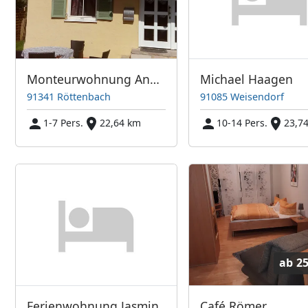
Monteurwohnung Angie
Michael Haagen
91341 Röttenbach
91085 Weisendorf
1-7 Pers.
22,64 km
10-14 Pers.
23,7
ab
25
Ferienwohnung Jasmin
Café Römer