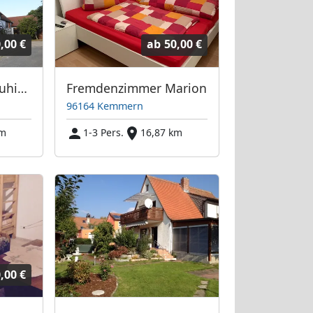
,00 €
ab
50,00 €
Appartements im ruhigen Unteraurach
Fremdenzimmer Marion
96164 Kemmern
km
1-3 Pers.
16,87 km
,00 €