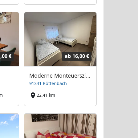
,00 €
ab
16,00 €
Moderne Monteuerszimmer
91341 Röttenbach
km
22,41 km