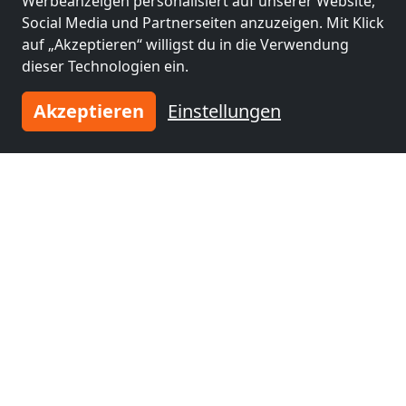
Werbeanzeigen personalisiert auf unserer Website,
Social Media und Partnerseiten anzuzeigen. Mit Klick
und schließen Sie sich
tausenden
auf „Akzeptieren“ willigst du in die Verwendung
zufriedenen Vermietern an!
dieser Technologien ein.
Jetzt Unterkunft eintragen
Akzeptieren
Einstellungen
HILFE FÜR VERMIETER
hilfe@monteurzimmerguru.de
+49 6139 331 89 53
WhatsApp: +49 6139 331 89 53