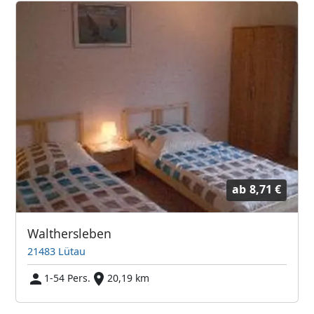
ab
8,71 €
Walthersleben
21483 Lütau
1-54 Pers.
20,19 km