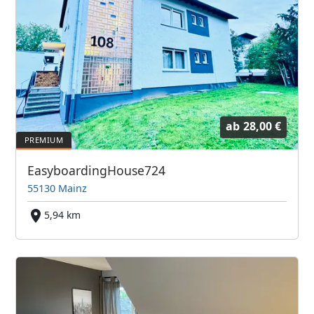
ab
28,00 €
EasyboardingHouse724
55130 Mainz
5,94 km