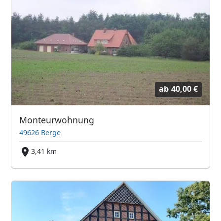
ab
40,00 €
Monteurwohnung
49626 Berge
3,41 km