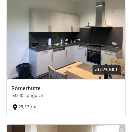
ab
23,50 €
Römerhütte
54340 Longuich
25,17 km