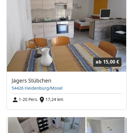
ab
15,00 €
Jägers Stübchen
54426 Heidenburg/Mosel
1-20 Pers.
17,24 km