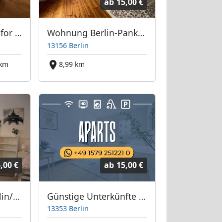
ab
15,00 €
Housing Solutions for Employee Housing
Wohnung Berlin-Pankow
13156 Berlin
 km
8,99 km
,00 €
ab
15,00 €
Home4Time in Berlin/Stadtteilen/Umland
Günstige Unterkünfte in Wedding
13353 Berlin