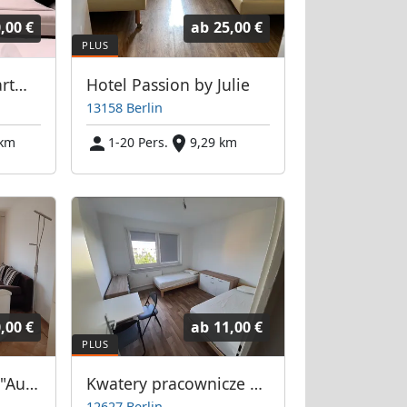
,00 €
ab
25,00 €
Hevals Grand Appartments
Hotel Passion by Julie
13158 Berlin
 km
1-20 Pers.
9,29 km
,00 €
ab
11,00 €
Monteurwohnung "Ausblick" 5 min von der A 10 Abfahrt Blumberg
Kwatery pracownicze Berlin-Hellersdorf i Neukölln pokoje 2-4 osób.
12627 Berlin