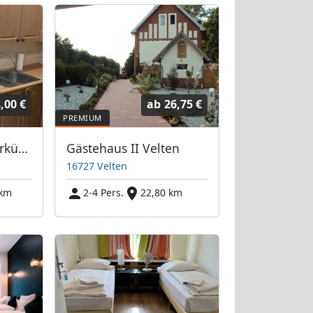
,00 €
ab
26,75 €
Freie Monteurunterkünfte in Birkenwerder – JETZT anrufen! Wir sprechen auch Polnisch
Gästehaus II Velten
16727 Velten
 km
2-4 Pers.
22,80 km