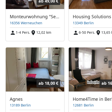
ab
49,00 €
Monteurwohnung "Seeblick" 5 min von der A 10 Abfahrt Blumberg
16356 Werneuchen
13349 Berlin
1-4 Pers.
12,02 km
6-50 Pers.
13,65
ab
18,00 €
ab
16
Agnes
13189 Berlin
12681 Berlin