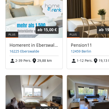
ab
15,00 €
ab
19
Homerent in Eberswalde und Bernau bei Berlin
Pension11
16225 Eberswalde
12459 Berlin
2-39 Pers.
29,88 km
1-12 Pers.
19,13