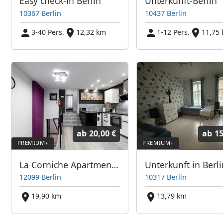
Easy check-in Berlin
Unterkunft-Berlin
10367 Berlin
10437 Berlin
3-40 Pers.
12,32 km
1-12 Pers.
11,75
ab
20,00 €
ab
15
La Corniche Apartments GmbH "feel at home"
Unterkunft in Berli
12099 Berlin
10317 Berlin
19,90 km
13,79 km