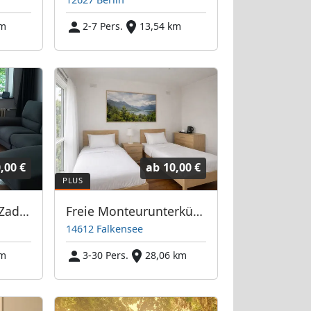
km
2-7 Pers.
13,54 km
,00 €
ab
10,00 €
Ab 30 € Wohnung Zadekstrasse
Freie Monteurunterkünfte in Falkensee – JETZT anrufen! Wir sprechen auch Polnisch
14612 Falkensee
km
3-30 Pers.
28,06 km