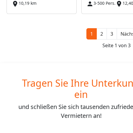
10,19 km
3-500 Pers.
12,4
1
2
3
Nächs
Seite 1 von 3
Tragen Sie Ihre Unterkun
ein
und schließen Sie sich
tausenden
zufried
Vermietern an!