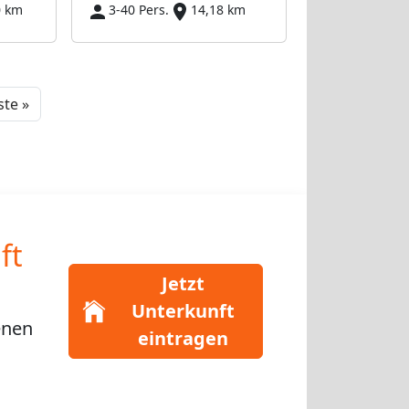
0 km
3-40 Pers.
14,18 km
Next
te »
ft
Jetzt
Unterkunft
enen
eintragen