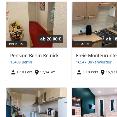
ab
20,00 €
ab
18
Pension Berlin Reinickendorf
13409 Berlin
16547 Birkenwerder
1-10 Pers.
12,14 km
3-18 Pers.
16,93