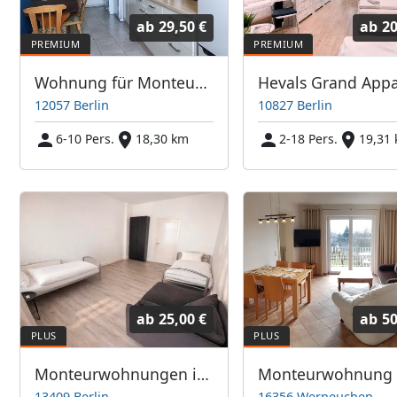
ab
29,50 €
ab
20
Wohnung für Monteure nahe Dreieck Neukölln
12057 Berlin
10827 Berlin
6-10 Pers.
18,30 km
2-18 Pers.
19,31
ab
25,00 €
ab
50
Monteurwohnungen in Berlin
13409 Berlin
16356 Werneuchen