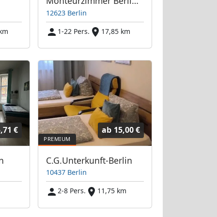
Monteurzimmer Berlin Ost
12623 Berlin
 km
1-22 Pers.
17,85 km
,71 €
ab
15,00 €
n
C.G.Unterkunft-Berlin
10437 Berlin
2-8 Pers.
11,75 km