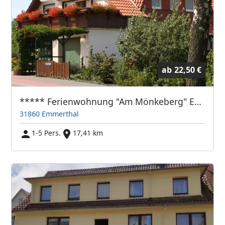
ab
22,50 €
***** Ferienwohnung "Am Mönkeberg" Emmerthal, Landkreis Hameln-Pyrmont
31860 Emmerthal
1-5 Pers.
17,41 km