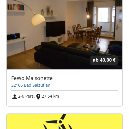
ab
40,00 €
FeWo Maisonette
32105 Bad Salzuflen
2-6 Pers.
27,54 km