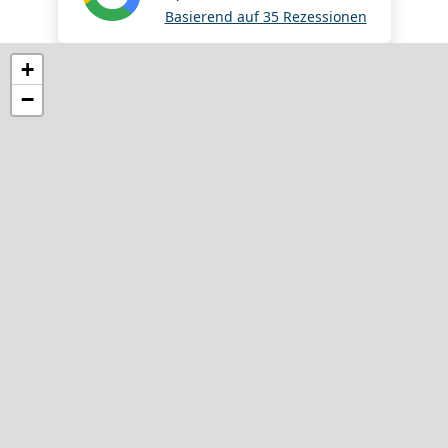
Basierend auf 35 Rezessionen
+
−