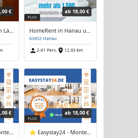
,00 €
ab
18,00 €
Mühlheim am Main Lämmerspiel
HomeRent in Hanau und Umgebung
63452 Hanau
km
2-61 Pers.
12,93 km
,00 €
ab
18,00 €
⭐ Easystay24 - Monteurwohnungen Frankfurt Flughafen
⭐ Easystay24 - Monteurwohnungen Dreieich