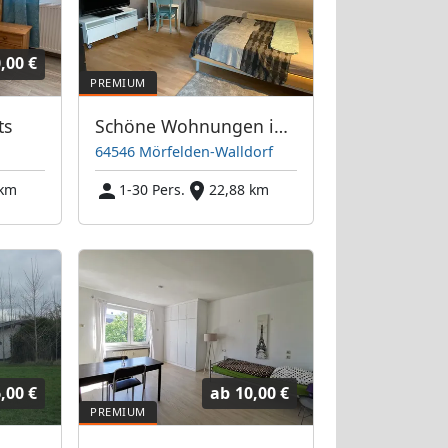
,00 €
ts
Schöne Wohnungen in Frankfurt & Umgebung - PIM APARTMENTS
64546 Mörfelden-Walldorf
 km
1-30 Pers.
22,88 km
,00 €
ab
10,00 €