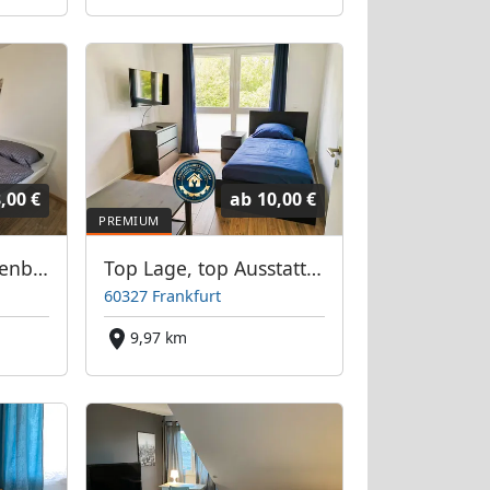
,00 €
ab
10,00 €
Wohnungen in Offenbach, Frankfurt, Hanau, Eschborn und Umgebung
Top Lage, top Ausstattung: Monteurwohnung Frankfurter Bett GmbH
60327 Frankfurt
m
9,97 km