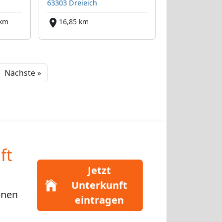
63303 Dreieich
 km
16,85 km
Next
Nächste »
ft
Jetzt
Unterkunft
enen
eintragen