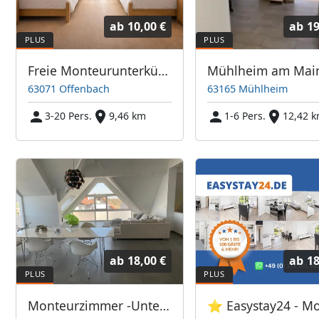
ab
10,00 €
ab
19
Freie Monteurunterkünfte in Offenbach – JETZT anrufen! Wir sprechen auch Polnisch
63071 Offenbach
63165 Mühlheim
3-20 Pers.
9,46 km
1-6 Pers.
12,42 
ab
18,00 €
ab
18
Monteurzimmer -Unterkunft -Hanau