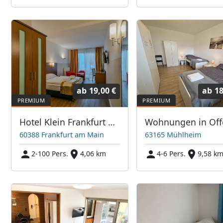
ab
19,00 €
ab
18
Hotel Klein Frankfurt Ost
60388 Frankfurt am Main
63165 Mühlheim
2-100 Pers.
4,06 km
4-6 Pers.
9,58 k