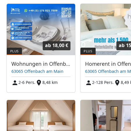
ab
18,00 €
ab
15
Wohnungen in Offenbach, Frankfurt, Hanau und Umgebung
63065 Offenbach am Main
63065 Offenbach am M
2-6 Pers.
8,48 km
2-128 Pers.
8,49