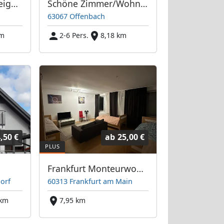
Wohnen in einem eigenen Haus
Schöne Zimmer/Wohnung in Offenbach - Direkt bei Frankfurt/Main
63067 Offenbach
km
2-6 Pers.
8,18 km
,50 €
ab
25,00 €
Frankfurt Monteurwohnung
orf
60313 Frankfurt am Main
 km
7,95 km