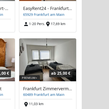
Unterkunft Frankfurt-West / Bockenheim
EasyRent24 - Frankfurt am Main
in
65929 Frankfurt am Main
m
1-20 Pers.
17,69 km
,00 €
ab
25,00 €
t
Frankfurt Zimmervermietung
in
60489 Frankfurt am Main
m
11,03 km