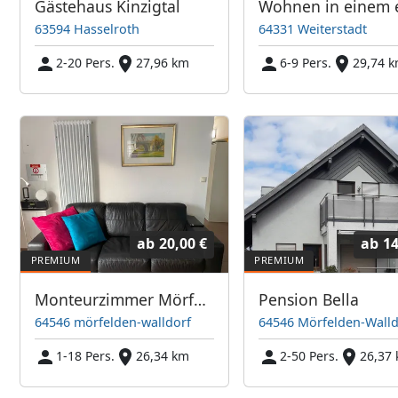
Gästehaus Kinzigtal
63594 Hasselroth
64331 Weiterstadt
2-20 Pers.
27,96 km
6-9 Pers.
29,74 
ab
20,00 €
ab
14
Monteurzimmer Mörfelden
Pension Bella
64546 mörfelden-walldorf
64546 Mörfelden-Walld
1-18 Pers.
26,34 km
2-50 Pers.
26,37