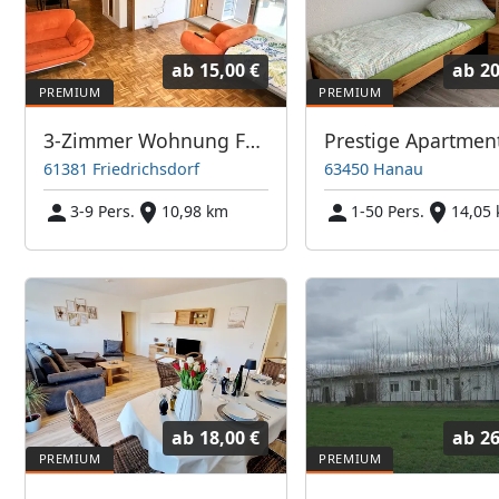
ab
15,00 €
ab
20
3-Zimmer Wohnung Friedrichsdorf mit großem Balkon TV's
Prestige Apartmen
61381 Friedrichsdorf
63450 Hanau
3-9 Pers.
10,98 km
1-50 Pers.
14,05
ab
18,00 €
ab
26