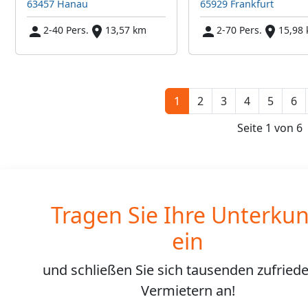
63457 Hanau
65929 Frankfurt
2-40 Pers.
13,57 km
2-70 Pers.
15,98
1
2
3
4
5
6
Seite 1 von 6
Tragen Sie Ihre Unterkun
ein
und schließen Sie sich
tausenden
zufried
Vermietern an!