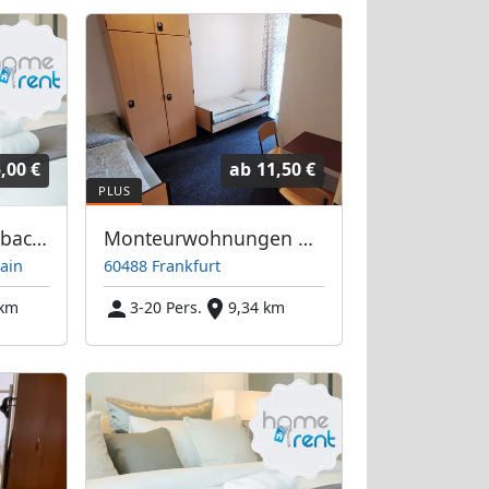
,00 €
ab
11,50 €
Homerent in Offenbach am Main und Umgebung
Monteurwohnungen an der Frankfurter Messe / Hauptbahnhof
ain
60488 Frankfurt
 km
3-20 Pers.
9,34 km