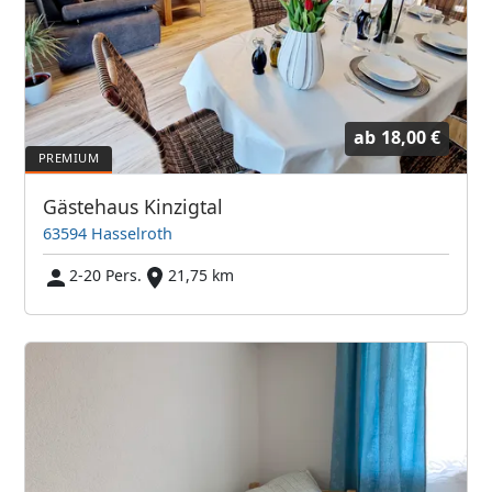
ab
18,00 €
Gästehaus Kinzigtal
63594 Hasselroth
2-20 Pers.
21,75 km