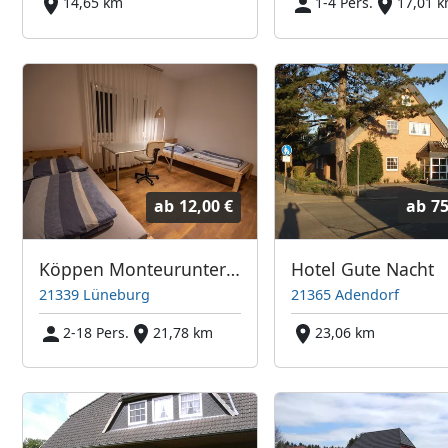
14,65 km
1-4 Pers.
17,01 
ab
12,00 €
ab
75
Köppen Monteurunterkunft & Handwerkerzimmer
Hotel Gute Nacht
21339 Lüneburg
21365 Adendorf
2-18 Pers.
21,78 km
23,06 km