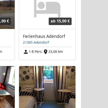
,00 €
ab
15,00 €
Ferienhaus Adendorf
21365 Adendorf
km
1-8 Pers.
23,06 km