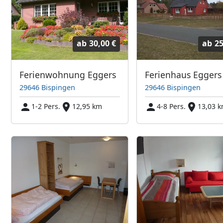
ab
30,00 €
ab
25
Ferienwohnung Eggers
Ferienhaus Eggers
29646 Bispingen
29646 Bispingen
1-2 Pers.
12,95 km
4-8 Pers.
13,03 