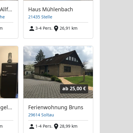
Monteurwohnung Allforhouse
Haus Mühlenbach
yhe
21435 Stelle
km
3-4 Pers.
26,91 km
ab
25,00 €
Ferienwohnung Engelien
Ferienwohnung Bruns
29614 Soltau
km
1-4 Pers.
28,99 km