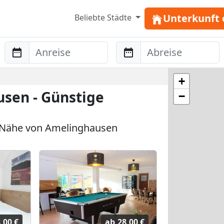
Unterkunft 
Beliebte Städte
Anreise
Abreise
+
sen - Günstige
−
 Nähe von Amelinghausen
,00 €
ab
28,00 €