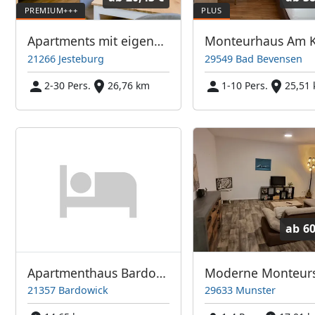
Apartments mit eigenem Bad und Küche in 21266 Jesteburg / Hamburg-Süd
21266 Jesteburg
29549 Bad Bevensen
2-30 Pers.
26,76 km
1-10 Pers.
25,51
ab
60
Apartmenthaus Bardowick
21357 Bardowick
29633 Munster