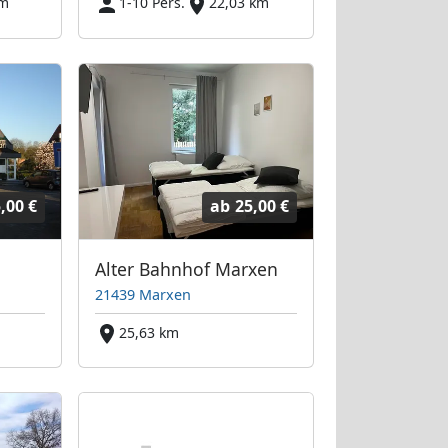
km
1-10 Pers.
22,03 km
,00 €
ab
25,00 €
Alter Bahnhof Marxen
21439 Marxen
25,63 km