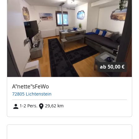
ab
50,00 €
A"nette"sFeWo
72805 Lichtenstein
1-2 Pers.
29,62 km