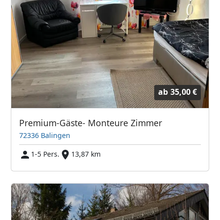
ab
35,00 €
Premium-Gäste- Monteure Zimmer
72336 Balingen
1-5 Pers.
13,87 km