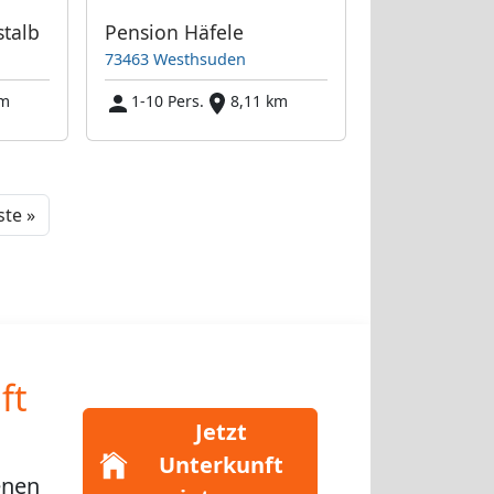
talb
Pension Häfele
73463 Westhsuden
km
1-10 Pers.
8,11 km
Next
te »
ft
Jetzt
Unterkunft
enen