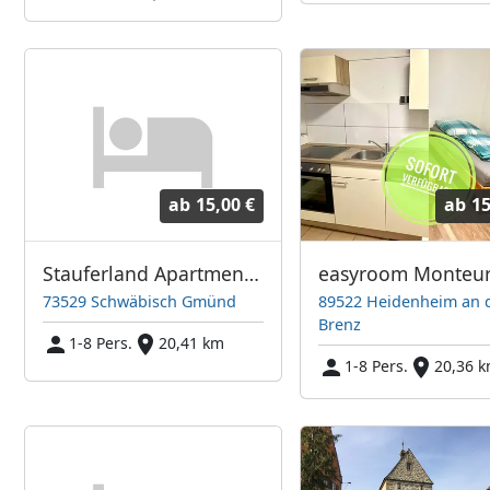
ab
15,00 €
ab
15
Stauferland Apartments Schwäbisch Gmünd
73529 Schwäbisch Gmünd
89522 Heidenheim an 
Brenz
1-8 Pers.
20,41 km
1-8 Pers.
20,36 