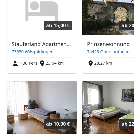
ab
15,00 €
ab
20
Stauferland Apartments Wißgoldingen
Prinzenwohnung
73550 Wißgoldingen
74423 Obersontheim
1-30 Pers.
23,64 km
28,27 km
ab
10,00 €
ab
22