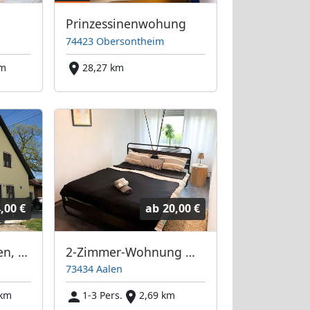
Prinzessinenwohung
74423 Obersontheim
km
28,27 km
,00 €
ab
20,00 €
Monteurwohnungen, Apartments & Zimmervermietung
2-Zimmer-Wohnung mit Balkon – ideal für Monteure & Pendler
73434 Aalen
 km
1-3 Pers.
2,69 km