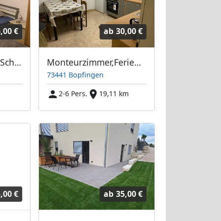
,00 €
ab
30,00 €
Monteurwohnung Schnaitheim
Monteurzimmer,Ferienwohnung,Apartment
73441 Bopfingen
2-6 Pers.
19,11 km
,00 €
ab
35,00 €