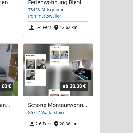
Stauferland Apartments Bartolomä
Ferienwohnung Biehlmaier
73453 Abtsgmünd
Pommertsweiler
2-4 Pers.
12,62 km
,00 €
ab
20,00 €
Reitanlage Im Dossinger Tal
Schöne Monteurwohnung in Wallerstein
86757 Wallerstein
2-6 Pers.
28,38 km