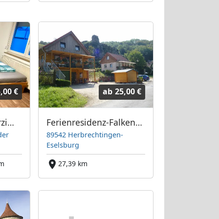
,00 €
ab
25,00 €
easyroom Monteurzimmer in Heidenheim verschiedene Größen
Ferienresidenz-Falkenstein
der
89542 Herbrechtingen-
Eselsburg
km
27,39 km