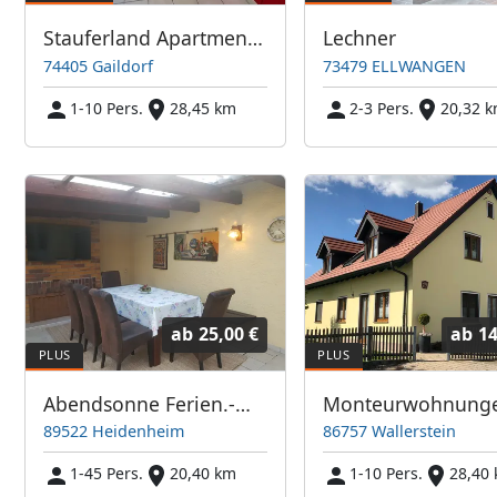
Stauferland Apartments Gaildorf
Lechner
74405 Gaildorf
73479 ELLWANGEN
1-10 Pers.
28,45 km
2-3 Pers.
20,32 
ab
25,00 €
ab
14
Abendsonne Ferien.-Monteurswohnungen
89522 Heidenheim
86757 Wallerstein
1-45 Pers.
20,40 km
1-10 Pers.
28,40