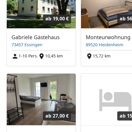
ab
19,00 €
ab
56
Gabriele Gästehaus
73457 Essingen
89520 Heidenheim
1-10 Pers.
10,45 km
15,72 km
ab
27,00 €
ab
15