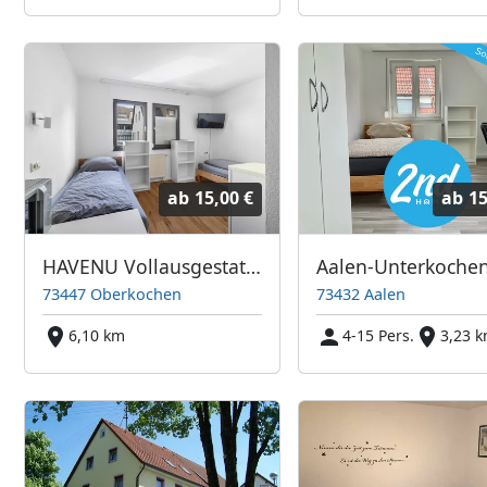
ab
15,00 €
ab
15
HAVENU Vollausgestattete Monteurzimmer mit eigenem Badezimmer!
73447 Oberkochen
73432 Aalen
6,10 km
4-15 Pers.
3,23 