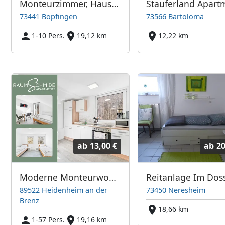
Monteurzimmer, Haus, Appartement in Bopfingen
73441 Bopfingen
73566 Bartolomä
1-10 Pers.
19,12 km
12,22 km
ab
13,00 €
ab
20
Moderne Monteurwohnung Heidenheim adB
89522 Heidenheim an der
73450 Neresheim
Brenz
18,66 km
1-57 Pers.
19,16 km