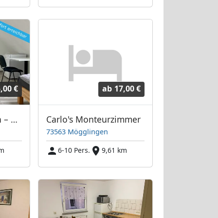
,00 €
ab
17,00 €
Aalen-Unterkochen – EZ/DZ für 32 Personen (4 Wohnungen), Parkpl., WLAN, TV
Carlo's Monteurzimmer
73563 Mögglingen
km
6-10 Pers.
9,61 km