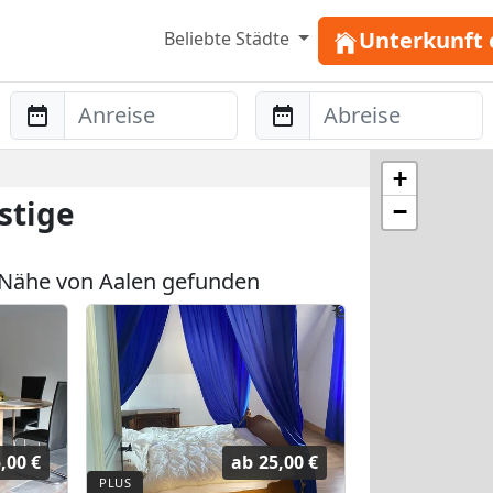
Unterkunft 
Beliebte Städte
Anreise
Abreise
+
stige
−
Nähe von Aalen gefunden
,00 €
ab
25,00 €