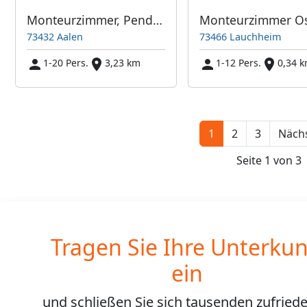
Monteurzimmer, Pendlerzimmer, Zimmervermietung
Monteurzimmer Os
73432 Aalen
73466 Lauchheim
1-20 Pers.
3,23 km
1-12 Pers.
0,34 
1
2
3
Nächs
Seite 1 von 3
Tragen Sie Ihre Unterkun
ein
und schließen Sie sich
tausenden
zufried